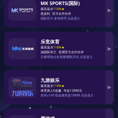
NBA总决赛前瞻：凯尔特人与掘金的终极对
决，战术与天赋的较量
本赛季NBA总决赛即将拉开帷幕，波士顿凯尔特人与丹佛掘金
会师最高舞台。约基奇与塔图姆的MVP级对话，将决定冠军
归属。双方在防守策略、外线投射以及内线控制上的博弈，将
成为系列赛的关键看点。
篮球专区
2024-06-15