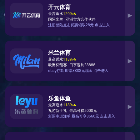
曼城
2 - 1
利物浦
进行中
洛杉矶湖人
108 - 105
金州勇士
已结束
拜仁慕尼黑
3 - 0
多特蒙德
进行中
热门赛事资讯