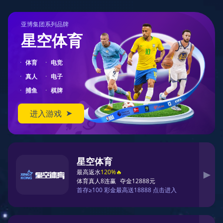
中欧
体育
汇聚全球顶尖对决，见证冠军诞
生
中欧体育为您提供NBA、足球、篮球、英超、欧洲杯
等全球热门赛事的高清直播、实时比分、专业分析与
深度资讯。第一时间掌握体育动态，尽在指尖。
今日实时比分